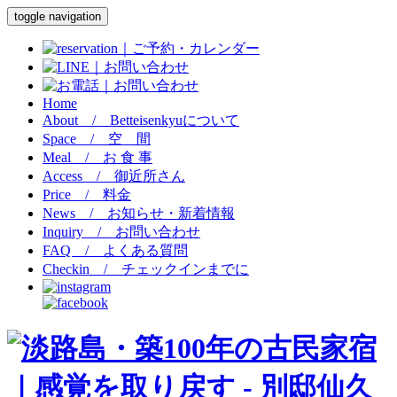
toggle navigation
Home
About / Betteisenkyu
について
Space /
空 間
Meal /
お 食 事
Access /
御近所さん
Price /
料金
News /
お知らせ・新着情報
Inquiry /
お問い合わせ
FAQ /
よくある質問
Checkin /
チェックインまでに