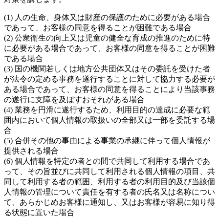
(1) 人の生命、身体又は財産の保護のために必要がある場合
であって、お客様の同意を得ることが困難である場合
(2) 公衆衛生の向上又は児童の健全な育成の推進のために特
に必要がある場合であって、お客様の同意を得ることが困難
である場合
(3) 国の機関若しくは地方公共団体又はその委託を受けた者
が法令の定める事務を遂行することに対して協力する必要が
ある場合であって、お客様の同意を得ることにより当該事務
の遂行に支障を及ぼすおそれがある場合
(4) 業務を円滑に遂行するため、利用目的の達成に必要な範
囲内において個人情報の取扱いの全部又は一部を委託する場
合
(5) 合併その他の事由による事業の承継に伴って個人情報が
提供される場合
(6) 個人情報を特定の者との間で共同して利用する場合であ
って、その旨並びに共同して利用される個人情報の項目、共
同して利用する者の範囲、利用する者の利用目的及び当該個
人情報の管理について責任を有する者の氏名又は名称につい
て、あらかじめお客様に通知し、又はお客様が容易に知り得
る状態に置いた場合