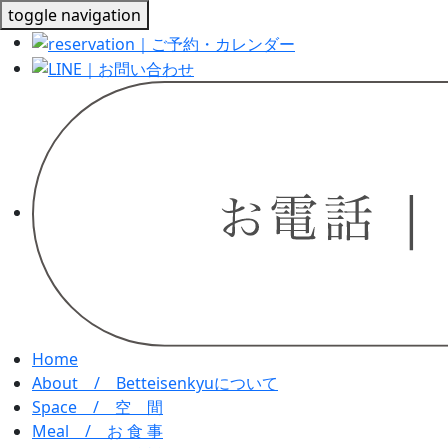
toggle navigation
Home
About / Betteisenkyu
について
Space /
空 間
Meal /
お 食 事