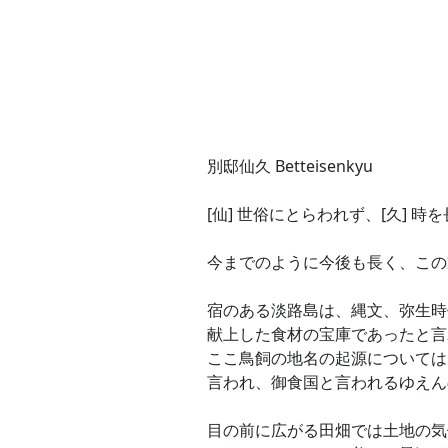
別邸仙久 Betteisenkyu
[仙] 世俗にとらわれず、[久] 時
今までのように今後も長く、この
宿のある淡路島は、縄文、弥生時
献上した食材の宝庫であったと言
ここ鳥飼の地名の起源については
言われ、御食国と言われるゆえん
目の前に広がる田畑では土地の気