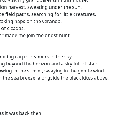
to visit my grandparents in this house.
ion harvest, sweating under the sun.
 field paths, searching for little creatures.
king naps on the veranda.
 of cicadas.
r made me join the ghost hunt,
and big carp streamers in the sky.
ng beyond the horizon and a sky full of stars.
owing in the sunset, swaying in the gentle wind.
th the sea breeze, alongside the black kites above.
as it was back then.