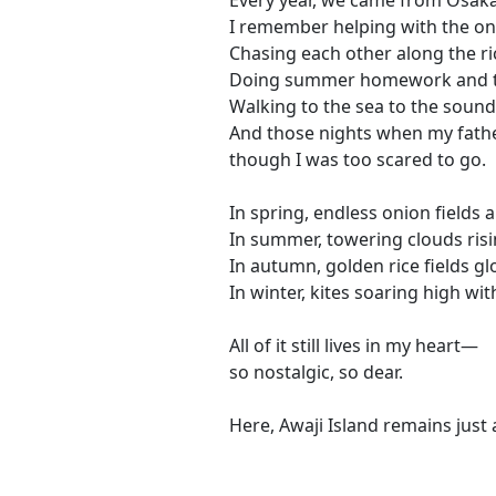
Every year, we came from Osaka 
I remember helping with the on
Chasing each other along the rice
Doing summer homework and ta
Walking to the sea to the sound
And those nights when my fathe
though I was too scared to go.
In spring, endless onion fields 
In summer, towering clouds risi
In autumn, golden rice fields gl
In winter, kites soaring high wi
All of it still lives in my heart—
so nostalgic, so dear.
Here, Awaji Island remains just 