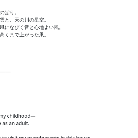
のぼり。
雲と、天の川の星空。
風になびく音と心地よい風。
高くまで上がった凧。
―――
 my childhood—
w as an adult.