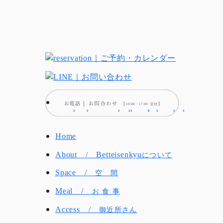
Home
About / Betteisenkyu
について
Space /
空 間
Meal /
お 食 事
Access /
御近所さん